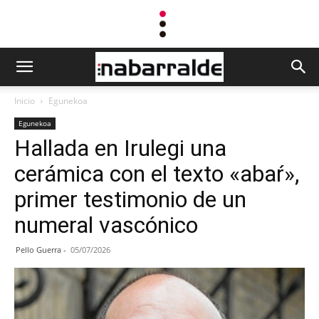
Inicio
Egunekoa
Egunekoa
Hallada en Irulegi una
cerámica con el texto «abaŕ»,
primer testimonio de un
numeral vascónico
Pello Guerra
-
05/07/2026