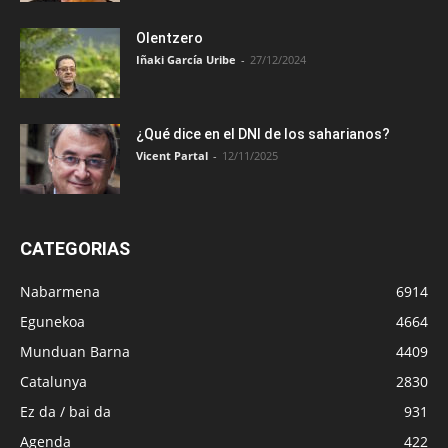
Olentzero
Iñaki García Uribe
-
27/12/2024
¿Qué dice en el DNI de los saharianos?
Vicent Partal
-
12/11/2025
CATEGORIAS
Nabarmena
6914
Egunekoa
4664
Munduan Barna
4409
Catalunya
2830
Ez da / bai da
931
Agenda
422